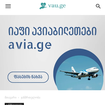
მთავარი
ჯანმრთელობა
ჯანმრთელობა