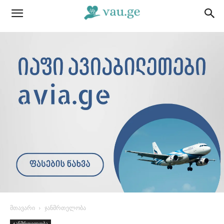
მთავარი
ჯანმრთელობა
ჯანმრთელობა