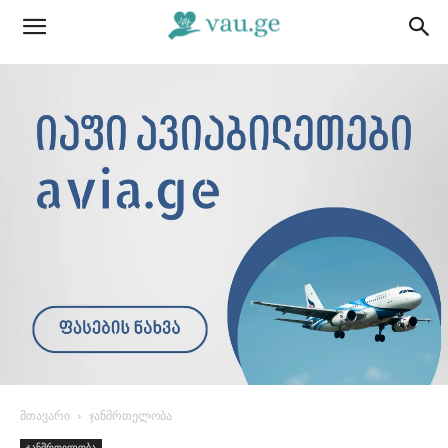
მთავარი
ჯანმრთელობა
ჯანმრთელობა