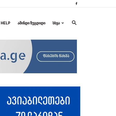
 HELP
ᲐᲛᲘᲜᲓᲘ ᲖᲣᲒᲓᲘᲓᲘ
ᲡᲮᲕᲐ