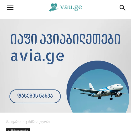
მთავარი
ჯანმრთელობა
ჯანმრთელობა