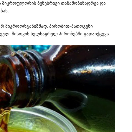
ის მიკროფლორის ბუნებრივი თანამობინადრეა და
ბას.
ნურ მიკროორგანიზმად. პირობით-პათოგენი
ეულ, მისთვის ხელსაყრელ პირობებში გადაიქცევა.