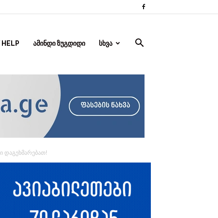
 HELP
ᲐᲛᲘᲜᲓᲘ ᲖᲣᲒᲓᲘᲓᲘ
ᲡᲮᲕᲐ
ი დაგეხმარებათ!