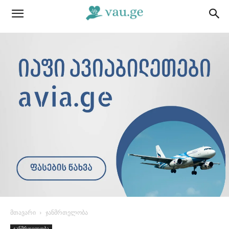
მთავარი
ჯანმრთელობა
ჯანმრთელობა