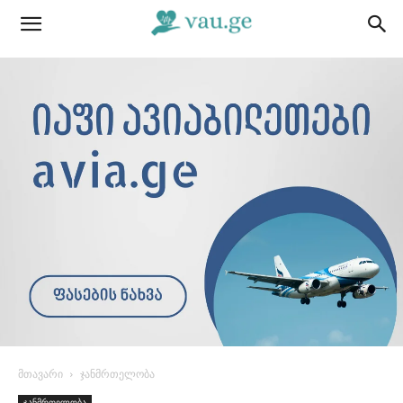
მთავარი
ჯანმრთელობა
ჯანმრთელობა