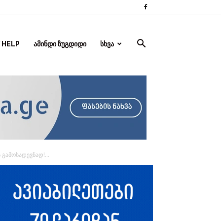
 HELP
ᲐᲛᲘᲜᲓᲘ ᲖᲣᲒᲓᲘᲓᲘ
ᲡᲮᲕᲐ
გამოსადევნად!...