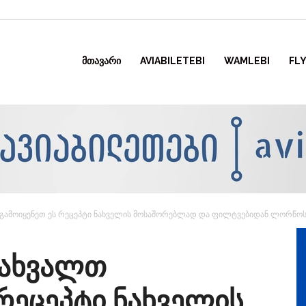
ᲛᲗᲐᲕᲐᲠᲘ
AVIABILETEBI
WAMLEBI
FLY
 გამოიყენეთ ეს რეცეპტი ნახველის მოსაშორებლად და ფილტვებიდან ლორწოს 
 წახვალთ
 რეცეპტი ნახველის