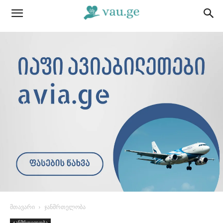
მთავარი
ჯანმრთელობა
ჯანმრთელობა