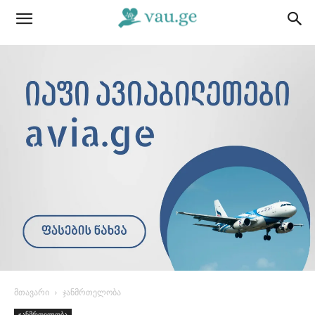
მთავარი
ჯანმრთელობა
ჯანმრთელობა