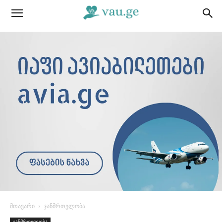
მთავარი
ჯანმრთელობა
ჯანმრთელობა