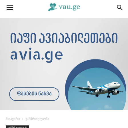
მთავარი
ჯანმრთელობა
ჯანმრთელობა