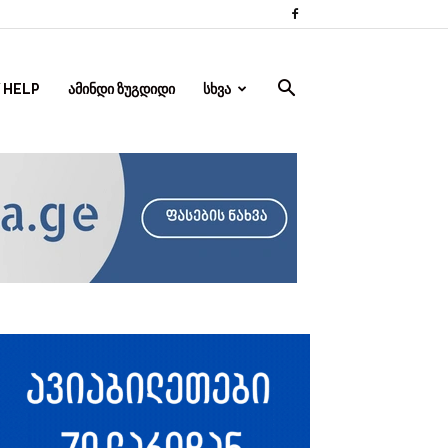
 HELP
ᲐᲛᲘᲜᲓᲘ ᲖᲣᲒᲓᲘᲓᲘ
ᲡᲮᲕᲐ