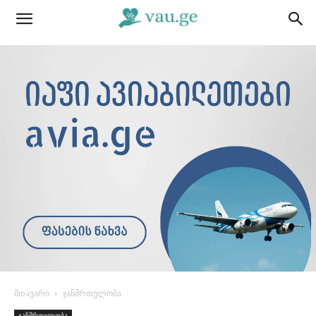
მთავარი
ჯანმრთელობა
ჯანმრთელობა