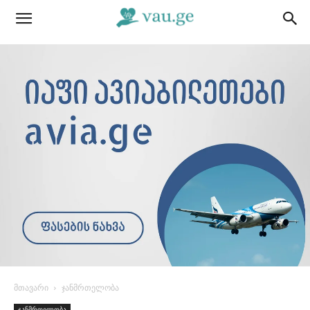
მთავარი
ჯანმრთელობა
ჯანმრთელობა