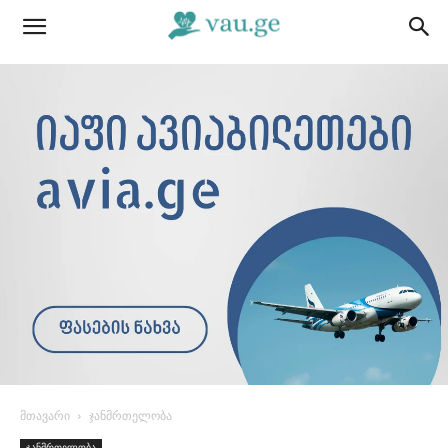
მთავარი
ჯანმრთელობა
ჯანმრთელობა