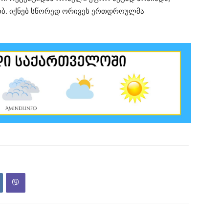
ნობ. იქნებ სწორედ ორივეს ერთდროულმა