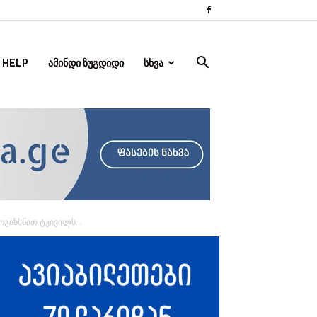
 HELP
ᲐᲛᲘᲜᲓᲘ ᲖᲣᲒᲓᲘᲓᲘ
ᲡᲮᲕᲐ
ოგიხსნით ტკივილს...