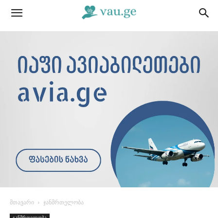
მთავარი
ჯანმრთელობა
ჯანმრთელობა