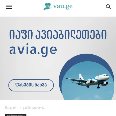
მთავარი
ჯანმრთელობა
ჯანმრთელობა