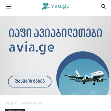
მთავარი
ჯანმრთელობა
ჯანმრთელობა