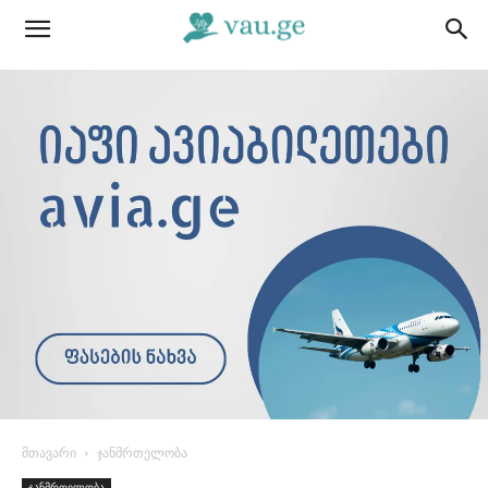
მთავარი
ჯანმრთელობა
ჯანმრთელობა