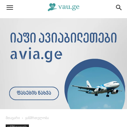
მთავარი
ჯანმრთელობა
ჯანმრთელობა