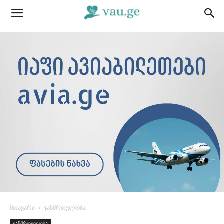
მთავარი
ჯანმრთელობა
ჯანმრთელობა