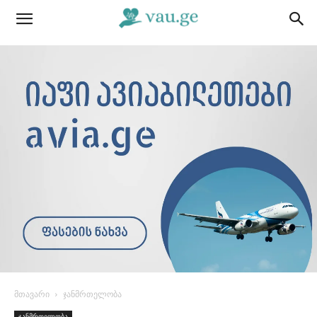
მთავარი
ჯანმრთელობა
ჯანმრთელობა