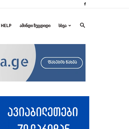
 HELP
ᲐᲛᲘᲜᲓᲘ ᲖᲣᲒᲓᲘᲓᲘ
ᲡᲮᲕᲐ