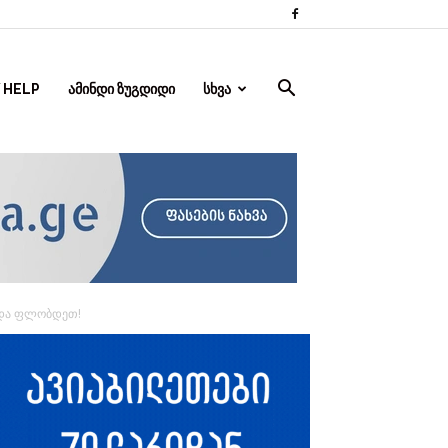
 HELP
ᲐᲛᲘᲜᲓᲘ ᲖᲣᲒᲓᲘᲓᲘ
ᲡᲮᲕᲐ
უნდა ფლობდეთ!