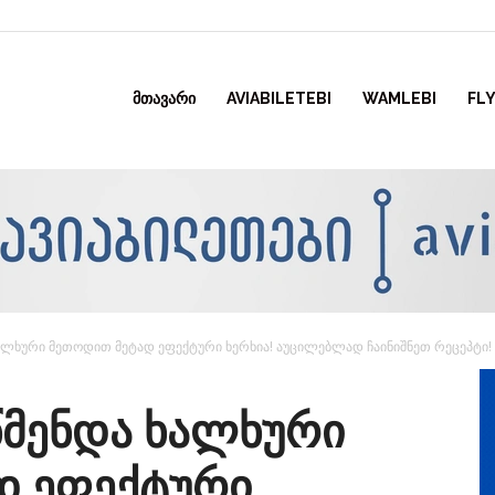
ᲛᲗᲐᲕᲐᲠᲘ
AVIABILETEBI
WAMLEBI
FLY
ხალხური მეთოდით მეტად ეფექტური ხერხია! აუცილებლად ჩაინიშნეთ რეცეპტი!
წმენდა ხალხური
დ ეფექტური