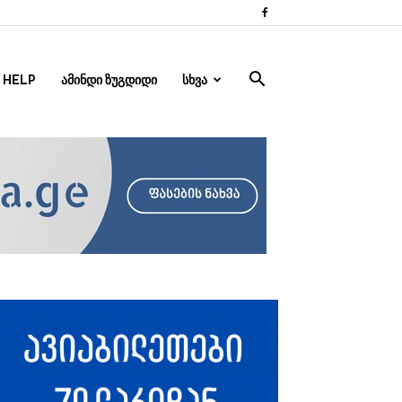
 HELP
ᲐᲛᲘᲜᲓᲘ ᲖᲣᲒᲓᲘᲓᲘ
ᲡᲮᲕᲐ