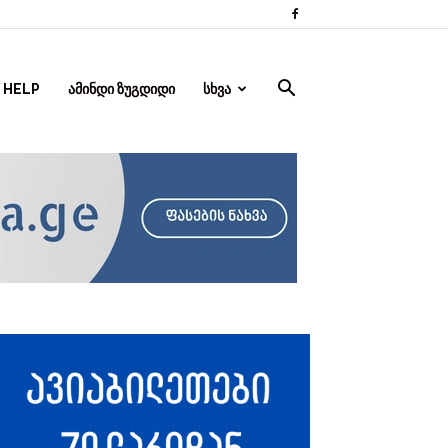
 HELP
ᲐᲛᲘᲜᲓᲘ ᲖᲣᲒᲓᲘᲓᲘ
ᲡᲮᲕᲐ