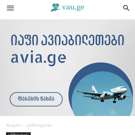
მთავარი
ჯანმრთელობა
ჯანმრთელობა