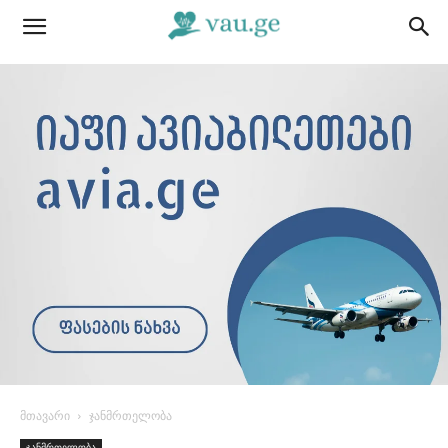
მთავარი
ჯანმრთელობა
ჯანმრთელობა