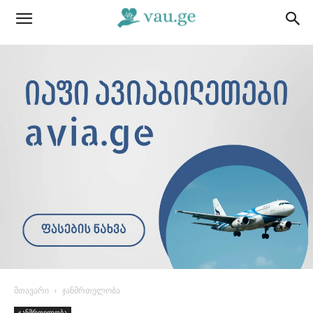
მთავარი
ჯანმრთელობა
ჯანმრთელობა