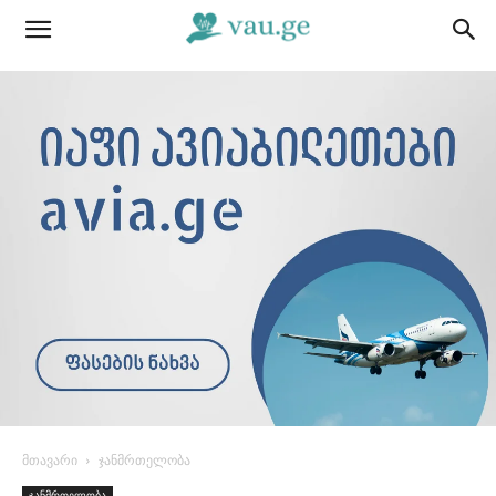
მთავარი
ჯანმრთელობა
ჯანმრთელობა