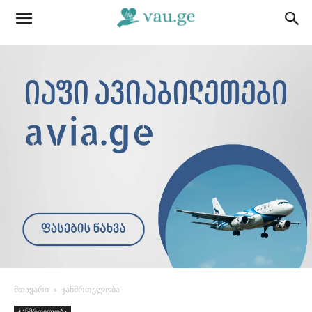
მთავარი
ჯანმრთელობა
ჯანმრთელობა