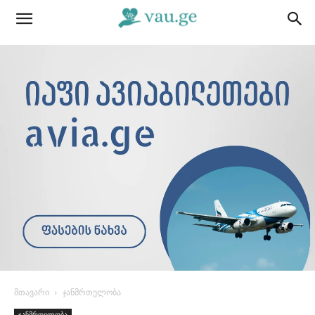
მთავარი
ჯანმრთელობა
ჯანმრთელობა