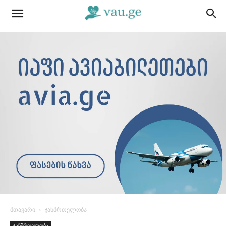
მთავარი
ჯანმრთელობა
ჯანმრთელობა