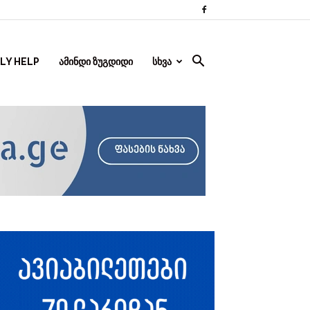
FLY HELP
ᲐᲛᲘᲜᲓᲘ ᲖᲣᲒᲓᲘᲓᲘ
ᲡᲮᲕᲐ