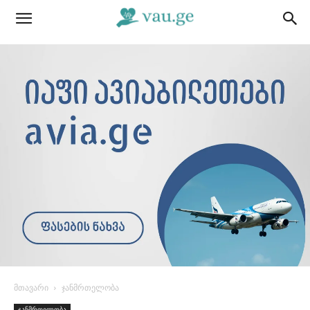
მთავარი
ჯანმრთელობა
ჯანმრთელობა