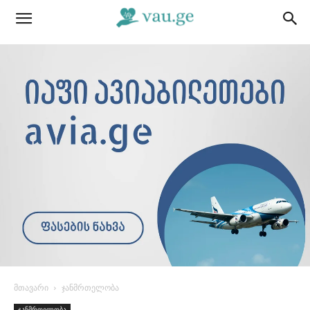
მთავარი
ჯანმრთელობა
ჯანმრთელობა