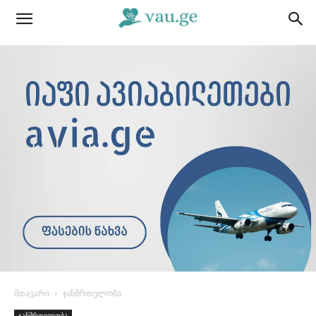
მთავარი
ჯანმრთელობა
ჯანმრთელობა