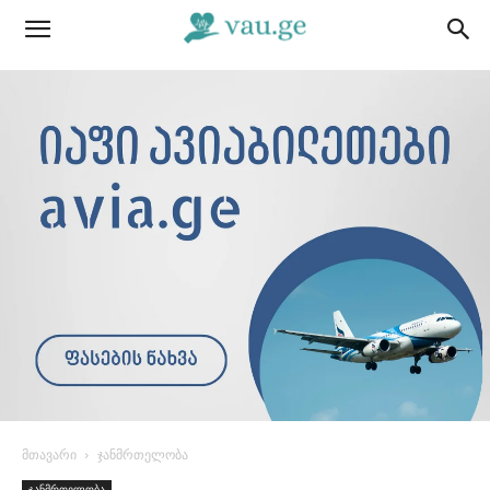
მთავარი
ჯანმრთელობა
ჯანმრთელობა