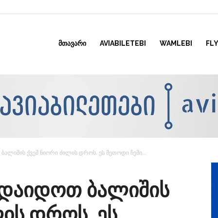
ᲛᲗᲐᲕᲐᲠᲘ
AVIABILETEBI
WAMLEBI
FLY
ბალიშის ქვეშ ნიორი ძილის დროს. ეს მეთოდი ჩემი...
 დაიდოთ ბალიშის
ის დროს. ეს