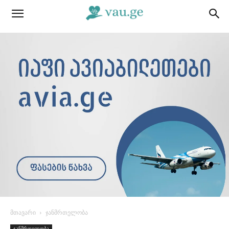
მთავარი
ჯანმრთელობა
ჯანმრთელობა