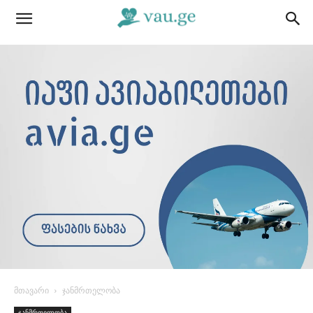
მთავარი
ჯანმრთელობა
ჯანმრთელობა