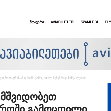
ᲛᲗᲐᲕᲐᲠᲘ
AVIABILETEBI
WAMLEBI
FLY
ეთ პოდაგრას ამ დროში გამოცდილი ბუნებრივი საშუალებით!
ემშვიდობეთ
დროში გამოცდილი