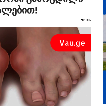
უალებით!
4882