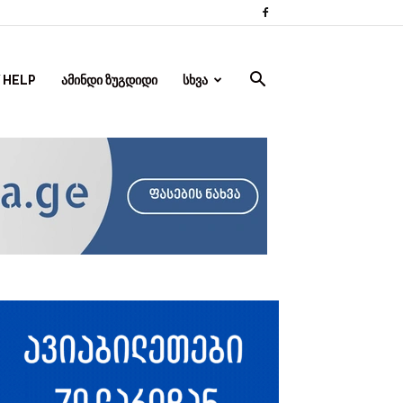
 HELP
ᲐᲛᲘᲜᲓᲘ ᲖᲣᲒᲓᲘᲓᲘ
ᲡᲮᲕᲐ