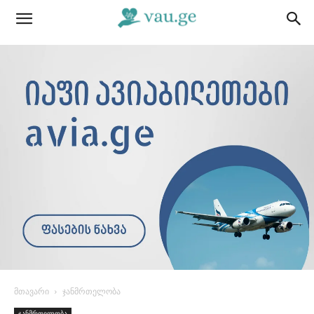
მთავარი
ჯანმრთელობა
ჯანმრთელობა