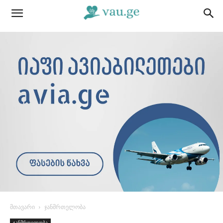
მთავარი
ჯანმრთელობა
ჯანმრთელობა