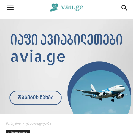
მთავარი
ჯანმრთელობა
ჯანმრთელობა