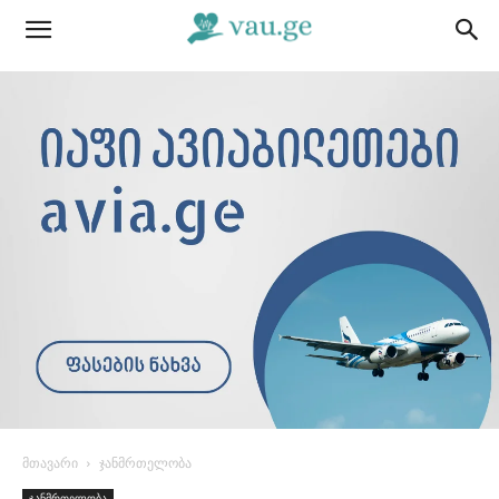
მთავარი
ჯანმრთელობა
ჯანმრთელობა