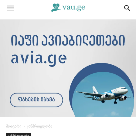
მთავარი
ჯანმრთელობა
ჯანმრთელობა